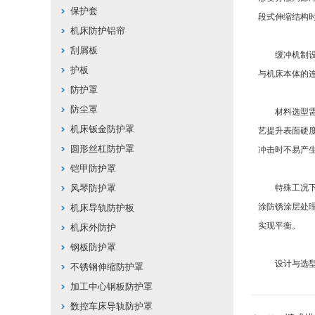
保护套
段式伸缩结构
机床防护铝帘
刮屑板
缓冲机制设计
护板
与机床本体的
防护罩
防尘罩
材料选型需匹
机床钣金防护罩
艺提升表面硬
圆形丝杠防护罩
冲击时不易产
铠甲防护罩
风琴防护罩
特殊工况下需
涂防锈涂层处
机床导轨防护板
实现平衡。
机床外防护
钢板防护罩
设计与选型完
不锈钢伸缩防护罩
加工中心钢板防护罩
数控车床导轨防护罩