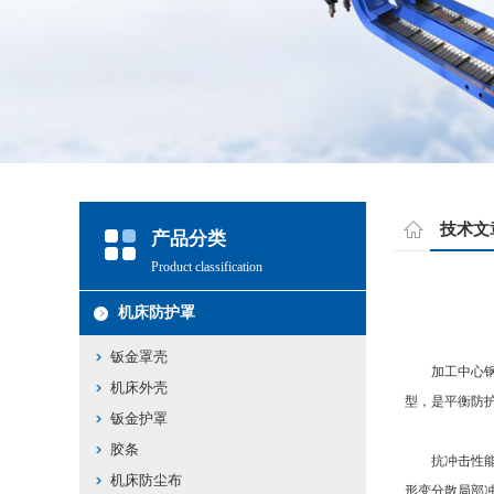
技术文
产品分类
Product classification
机床防护罩
钣金罩壳
加工中心钢板
机床外壳
型，是平衡防
钣金护罩
胶条
抗冲击性能设
机床防尘布
形变分散局部