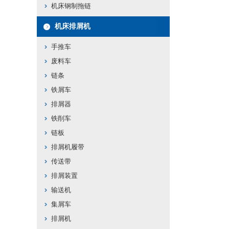
机床钢制拖链
机床排屑机
手推车
废料车
链条
铁屑车
排屑器
铁削车
链板
排屑机履带
传送带
排屑装置
输送机
集屑车
排屑机