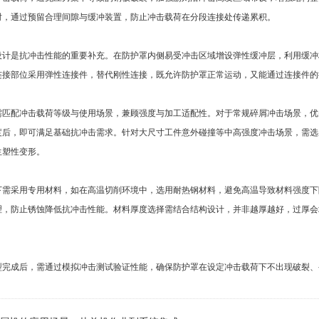
时，通过预留合理间隙与缓冲装置，防止冲击载荷在分段连接处传递累积。
是抗冲击性能的重要补充。在防护罩内侧易受冲击区域增设弹性缓冲层，利用缓冲
连接部位采用弹性连接件，替代刚性连接，既允许防护罩正常运动，又能通过连接件的
配冲击载荷等级与使用场景，兼顾强度与加工适配性。对于常规碎屑冲击场景，优
度后，即可满足基础抗冲击需求。针对大尺寸工件意外碰撞等中高强度冲击场景，需选
生塑性变形。
采用专用材料，如在高温切削环境中，选用耐热钢材料，避免高温导致材料强度下
理，防止锈蚀降低抗冲击性能。材料厚度选择需结合结构设计，并非越厚越好，过厚会
成后，需通过模拟冲击测试验证性能，确保防护罩在设定冲击载荷下不出现破裂、