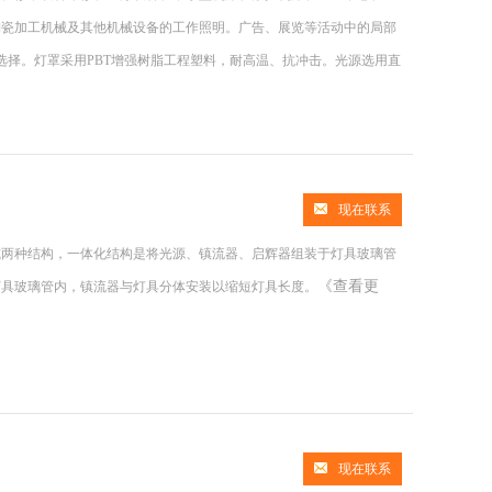
陶瓷加工机械及其他机械设备的工作照明。广告、展览等活动中的局部
选择。灯罩采用PBT增强树脂工程塑料，耐高温、抗冲击。光源选用直
现在联系
式两种结构，一体化结构是将光源、镇流器、启辉器组装于灯具玻璃管
《查看更
灯具玻璃管内，镇流器与灯具分体安装以缩短灯具长度。
现在联系