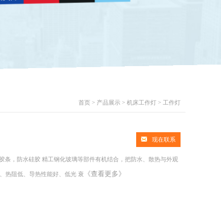
首页
>
产品展示
>
机床工作灯
>
工作灯
现在联系
防水胶条，防水硅胶 精工钢化玻璃等部件有机结合，把防水、散热与外观
《查看更多》
积小、热阻低、导热性能好、低光 衰