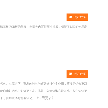
现在联系
铝基板/PCB板为基板，电源为内置恒压恒流源，保证了LED的使用寿
现在联系
素气体。在高温下，蒸发的钨丝与卤素进行化学作用，蒸发的钨会重新
因此卤素灯泡比白炽灯更长寿。此外，卤素灯泡亦能以比一般白炽灯更
《查看更多》
度下，普通玻璃可能会软化。