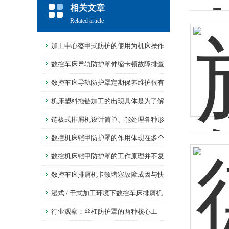
相关文章
Related article
加工中心盔甲式防护的使用为机床操作
提供了安全保障
数控车床导轨防护罩伸缩卡顿故障排查
数控车床导轨防护罩定期保养维护很有
必要
机床塑料拖链加工的出现具体是为了解
决什么问题？
链板式排屑机设计简单、能处理各种形
状的金属废料
数控机床铠甲防护罩的作用体现在多个
层面
数控机床铠甲防护罩的工作原理并不复
杂
数控车床排屑机卡顿堵塞故障成因与快
速排查法
湿式 / 干式加工环境下数控车床排屑机
的差异化应用
行业观察：丝杠防护罩的两种核心工