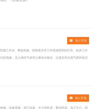
《查看更多》
等场所。
现在联系
大型施工作业、事故抢修、抢险救灾等工作现场照明的灯具。机床工作
密封的电极，充入惰性气体和少量的水银后，以液态和水蒸气两种状态
现在联系
舶检修，设备维修、医疗设备、中小型机床、数控机床、加工中心、组