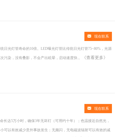
现在联系
日光灯管寿命的10倍。LED曝光灯管比传统日光灯管75~80%，光源
《查看更多》
次污染，没有叠影，不会产出眩晕，启动速度快.。
现在联系
寿命长达5万小时，确保3年无坏灯（可用约十年）；色温接近自然光，
量小可以有效减少意外事故发生；无频闪，无电磁波辐射可以有效的减