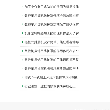
加工中心盔甲式防护的使用为机床操作
提供了安全保障
数控车床导轨防护罩伸缩卡顿故障排查
数控车床导轨防护罩定期保养维护很有
必要
机床塑料拖链加工的出现具体是为了解
决什么问题？
链板式排屑机设计简单、能处理各种形
状的金属废料
数控机床铠甲防护罩的作用体现在多个
层面
数控机床铠甲防护罩的工作原理并不复
杂
数控车床排屑机卡顿堵塞故障成因与快
速排查法
湿式 / 干式加工环境下数控车床排屑机
的差异化应用
行业观察：丝杠防护罩的两种核心工
艺，深度解读鑫姆迪克的制造智慧