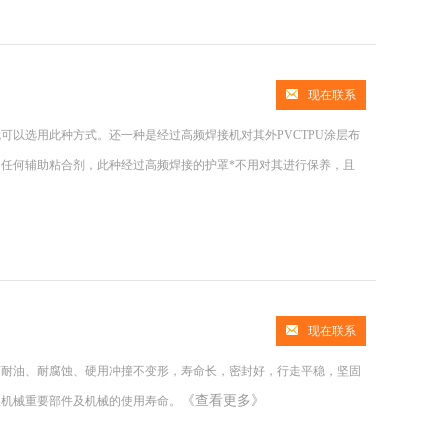
现在联系
可以选用此种方式。还一种是经过高频焊接机对其外PVCTPU涂层布
加任何辅助粘合剂，此种经过高频焊接的护罩*不用对其进行保养，且
现在联系
可耐油、耐腐蚀、硬用冲撞不变形，寿命长，密封好，行走平稳，坚固
《查看更多》
长机械重要部件及机械的使用寿命。