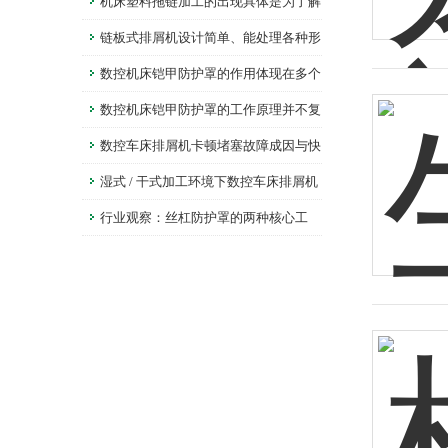
必要
机床塑料拖链加工的出现具体是为了解
决什么问题？
链板式排屑机设计简单、能处理各种形
状的金属废料
数控机床铠甲防护罩的作用体现在多个
层面
数控机床铠甲防护罩的工作原理并不复
杂
数控车床排屑机卡顿堵塞故障成因与快
速排查法
湿式 / 干式加工环境下数控车床排屑机
的差异化应用
行业观察：丝杠防护罩的两种核心工
艺，深度解读鑫姆迪克的制造智慧