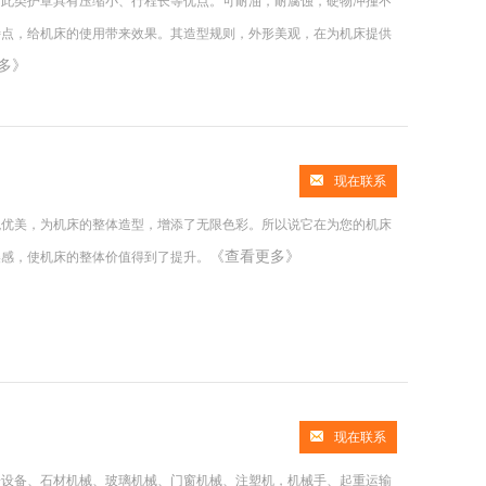
。此类护罩具有压缩小、行程长等优点。可耐油，耐腐蚀，硬物冲撞不
特点，给机床的使用带来效果。其造型规则，外形美观，在为机床提供
多》
现在联系
观优美，为机床的整体造型，增添了无限色彩。所以说它在为您的机床
《查看更多》
美感，使机床的整体价值得到了提升。
现在联系
子设备、石材机械、玻璃机械、门窗机械、注塑机，机械手、起重运输