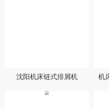
沈阳机床链式排屑机
机