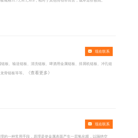
1.75,38.1,50.8，相对于其他传动带而言，成本造价较高。
现在联系
属链板、输送链板、清洗链板、啤酒用金属链板、排屑机链板、冲孔链
《查看更多》
、龙骨链板等等。
现在联系
处理的一种常用手段，原理是使金属表面产生一层氧化膜，以隔绝空