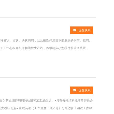
现在联系
各种卷状、团状、块状切屑，以及磁性排屑器不能解决的铜屑、铝屑、
床加工中心组合机床和柔性生产线，冷墩机床小型零件的输送装置，
现在联系
表面为防止细碎切屑的粘附可加工成凸点。●具有分外结构能非常好适合
大卷状切屑● 重载高速（工作速度10米／分）分外适合于钢铁工作碎