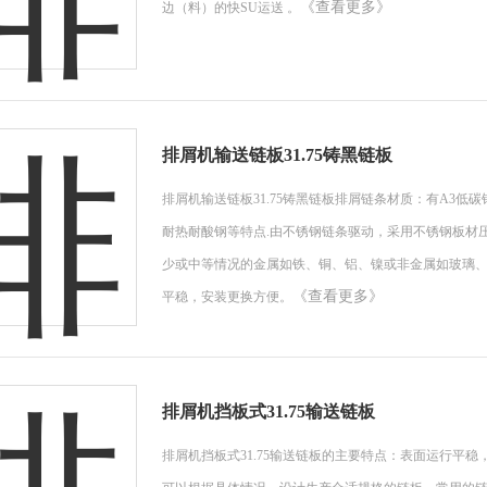
《查看更多》
边（料）的快SU运送 。
排屑机输送链板31.75铸黑链板
排屑机输送链板31.75铸黑链板排屑链条材质：有A3低碳钢，45
耐热耐酸钢等特点.由不锈钢链条驱动，采用不锈钢板材
少或中等情况的金属如铁、铜、铝、镍或非金属如玻璃
《查看更多》
平稳，安装更换方便。
排屑机挡板式31.75输送链板
排屑机挡板式31.75输送链板的主要特点：表面运行平