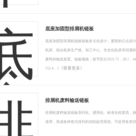
底座加固型排屑机链板
底座加固型排屑机链板链板多元化设计，紧密的凸点设
机床、组合机床生产线、加工中心、专业化机床等切屑
废料的输送装置。链板规格：按节距分为31.75，38.1，44.45，5
《查看更多》
152.4、1
排屑机废料输送链板
排屑机废料输送链板系列化、通用化、标准化程度高，
使用，形成各种形式排列的切削处理系统。可处理各类