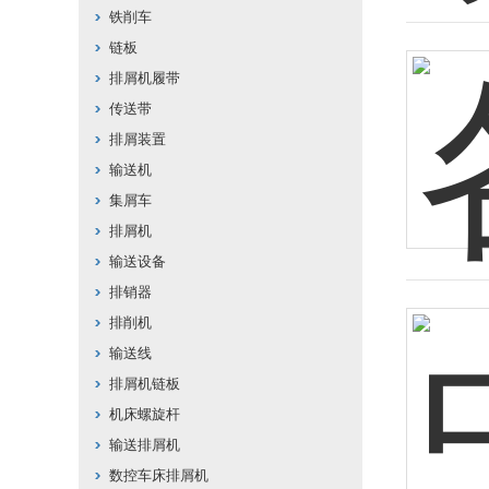
铁削车
链板
排屑机履带
传送带
排屑装置
输送机
集屑车
排屑机
输送设备
排销器
排削机
输送线
排屑机链板
机床螺旋杆
输送排屑机
数控车床排屑机