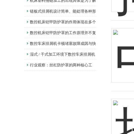
必要
机床塑料拖链加工的出现具体是为了解
决什么问题？
链板式排屑机设计简单、能处理各种形
状的金属废料
数控机床铠甲防护罩的作用体现在多个
层面
数控机床铠甲防护罩的工作原理并不复
杂
数控车床排屑机卡顿堵塞故障成因与快
速排查法
湿式 / 干式加工环境下数控车床排屑机
的差异化应用
行业观察：丝杠防护罩的两种核心工
艺，深度解读鑫姆迪克的制造智慧