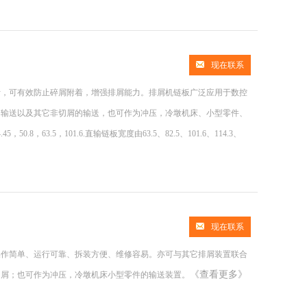
现在联系
计，可有效防止碎屑附着，增强排屑能力。排屑机链板广泛应用于数控
的输送以及其它非切屑的输送，也可作为冲压，冷墩机床、小型零件、
0.8，63.5，101.6.直输链板宽度由63.5、82.5、101.6、114.3、
现在联系
操作简单、运行可靠、拆装方便、维修容易。亦可与其它排屑装置联合
《查看更多》
切屑；也可作为冲压，冷墩机床小型零件的输送装置。