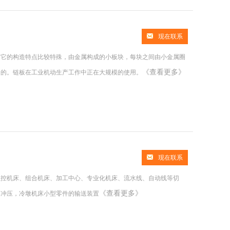
现在联系
是它的构造特点比较特殊，由金属构成的小板块，每块之间由小金属圈
《查看更多》
同的。链板在工业机动生产工作中正在大规模的使用。
现在联系
数控机床、组合机床、加工中心、专业化机床、流水线、自动线等切
《查看更多》
为冲压，冷墩机床小型零件的输送装置