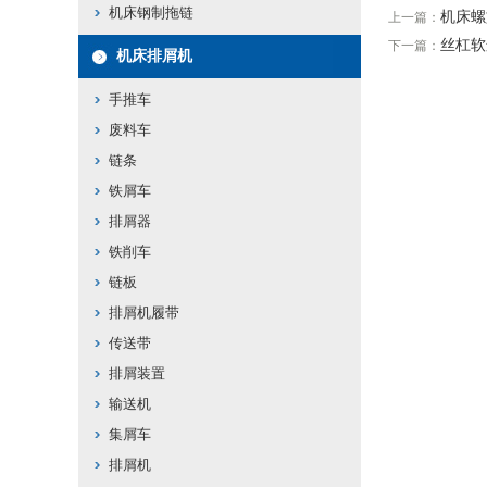
机床钢制拖链
机床螺
上一篇：
丝杠软
下一篇：
机床排屑机
手推车
废料车
链条
铁屑车
排屑器
铁削车
链板
排屑机履带
传送带
排屑装置
输送机
集屑车
排屑机