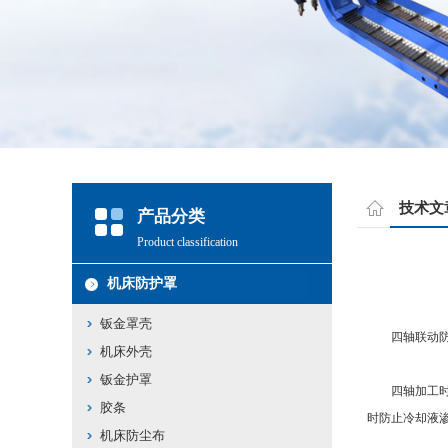
技术文
产品分类
Product classification
机床防护罩
钣金罩壳
四轴联动防护
机床外壳
钣金护罩
四轴加工时，
胶条
时防止冷却液
机床防尘布