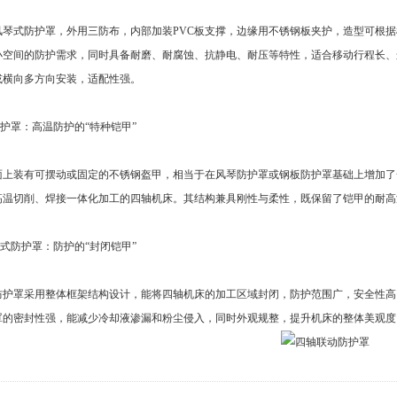
式防护罩，外用三防布，内部加装PVC板支撑，边缘用不锈钢板夹护，造型可根据机床
小空间的防护需求，同时具备耐磨、耐腐蚀、抗静电、耐压等特性，适合移动行程长、
或横向多方向安装，适配性强。
护罩：高温防护的“特种铠甲”
装有可摆动或固定的不锈钢盔甲，相当于在风琴防护罩或钢板防护罩基础上增加了一
高温切削、焊接一体化加工的四轴机床。其结构兼具刚性与柔性，既保留了铠甲的耐高
式防护罩：防护的“封闭铠甲”
罩采用整体框架结构设计，能将四轴机床的加工区域封闭，防护范围广，安全性高
罩的密封性强，能减少冷却液渗漏和粉尘侵入，同时外观规整，提升机床的整体美观度