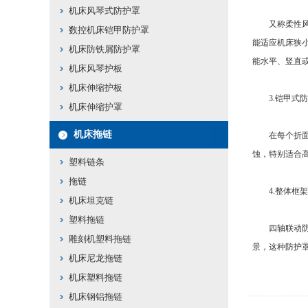
机床风琴式防护罩
又称柔性风琴
数控机床铠甲防护罩
能适应机床狭
机床防铁屑防护罩
能水平、竖直
机床风琴护板
机床伸缩护板
3.铠甲式防
机床伸缩护罩
机床拖链
在每个折面上
蚀，特别适合
塑料链条
拖链
4.整体框架
机床坦克链
塑料拖链
四轴联动防护
雕刻机塑料拖链
景，这种防护
机床尼龙拖链
机床塑料拖链
机床钢铝拖链