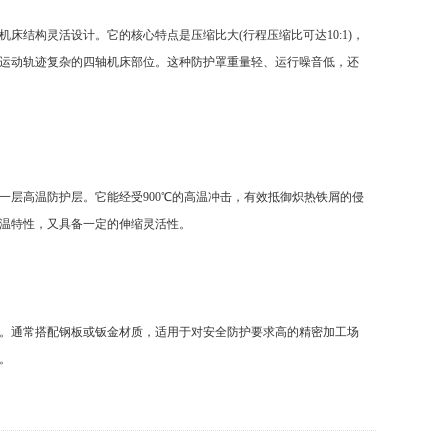
结构灵活设计。它的核心特点是压缩比大(行程压缩比可达10:1)，
运动轨迹复杂的四轴机床部位。这种防护罩重量轻、运行噪音低，还
层高温防护层。它能经受900℃的高温冲击，有效抵御炽热铁屑的侵
温特性，又具备一定的伸缩灵活性。
。通常搭配钢板或钣金材质，适用于对安全防护要求高的精密加工场
。