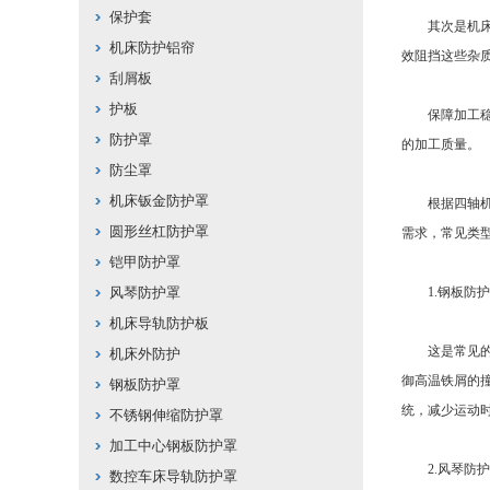
保护套
其次是机床核
机床防护铝帘
效阻挡这些杂
刮屑板
护板
保障加工稳定
防护罩
的加工质量。
防尘罩
机床钣金防护罩
根据四轴机床
圆形丝杠防护罩
需求，常见类
铠甲防护罩
风琴防护罩
1.钢板防护
机床导轨防护板
这是常见的刚
机床外防护
御高温铁屑的
钢板防护罩
统，减少运动
不锈钢伸缩防护罩
加工中心钢板防护罩
2.风琴防护
数控车床导轨防护罩