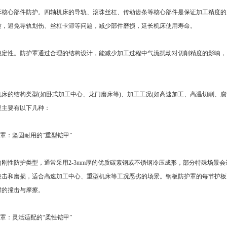
心部件防护。四轴机床的导轨、滚珠丝杠、传动齿条等核心部件是保证加工精度的
质，避免导轨划伤、丝杠卡滞等问题，减少部件磨损，延长机床使用寿命。
性。防护罩通过合理的结构设计，能减少加工过程中气流扰动对切削精度的影响，
的结构类型(如卧式加工中心、龙门磨床等)、加工工况(如高速加工、高温切削、腐
型主要有以下几种：
罩：坚固耐用的“重型铠甲”
性防护类型，通常采用2-3mm厚的优质碳素钢或不锈钢冷压成形，部分特殊场景会
撞击和磨损，适合高速加工中心、重型机床等工况恶劣的场景。钢板防护罩的每节护板
时的撞击与摩擦。
罩：灵活适配的“柔性铠甲”