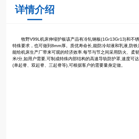
详情介绍
牧野V99L机床伸缩护板该产品有冷轧钢板(1Gr13Gr13)和不锈钢板
特殊要求，也可做到8mm厚。质优寿命长,能防冷却液和乳液,防铁
能给机床生产厂带来可观的经济效率.每节与节之间采用防火、柔韧性
米/分,如用户需要,可制成特殊内部结构的高速导轨防护罩,速度可达
(单起脊、双起脊、三起脊等),可根据客户的需要量身定做。