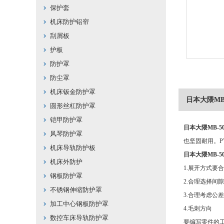
保护套
机床防护铝帘
刮屑板
护板
防护罩
防尘罩
机床钣金防护罩
日本大隈MB
圆形丝杠防护罩
铠甲防护罩
日本大隈MB-5
风琴防护罩
也坚固耐用。
机床导轨防护板
日本大隈MB-5
机床外防护
1.展开方式要
钢板防护罩
2.合理选择间隙
不锈钢伸缩防护罩
3.合理考虑公
加工中心钢板防护罩
4.毛刺方向
数控车床导轨防护罩
要编写零件的