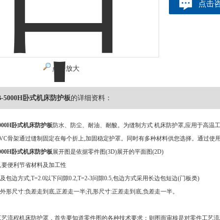
点击
点击放大
-5000H卧式机床防护板
的详细资料：
000H卧式机床防护板
防水、防尘、耐油、耐酸。为缝制方式 机床防护罩,应用于高温
PVC骨架通过缝制固定在每个折上,加固稳定护罩。同时有多种材料供您选择。通过使
000H卧式机床防护板
展开图是依据零件图(3D)展开的平面图(2D)
合,要便利节省材料及加工性
及包边方式,T=2.0以下问隙0.2,T=2-3问隙0.5,包边方式采用长边包短边(门板类)
差外形尺寸:负差走到底,正差走一半;孔形尺寸:正差走到底,负差走一半。
工艺流程机床防护罩，首先要知道零件图的各种技术要求；则图面审核是对零件工艺流程