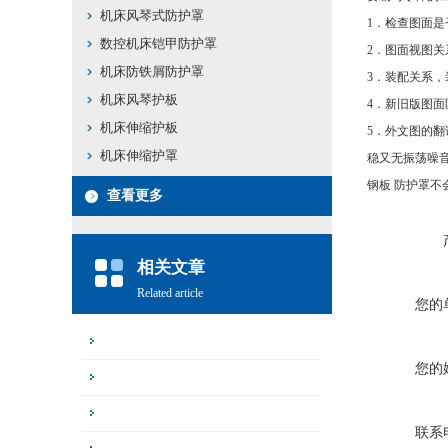
机床风琴式防护罩
1．检查图面是
数控机床铠甲防护罩
2．图面视图
机床防铁屑防护罩
3．装配关系
机床风琴护板
4．新旧版图面
机床伸缩护板
5．外文图的翻
机床伸缩护罩
稳又无振荡噪音
钢板 防护罩
查看更多
相关文章
Related article
您的
您的
联系