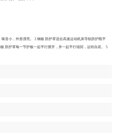
噪音小，外形漂亮。 2.钢板 防护罩适合高速运动机床导轨防护既平
钢板 防护罩每一节护板一起平行摆开，并一起平行缩回，运转自若。 5.