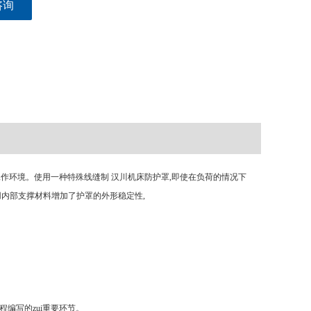
咨询
工作环境。使用一种特殊线缝制 汉川机床防护罩,即使在负荷的情况下
用内部支撑材料增加了护罩的外形稳定性,
编写的zui重要环节。