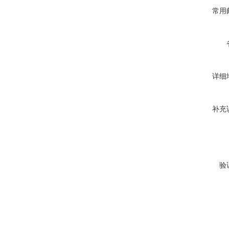
常用
详细
补充
验